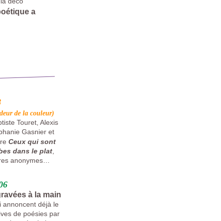
 la déco
oétique a
8
odeur de la couleur)
tiste Touret, Alexis
éphanie Gasnier et
re
Ceux qui sont
bes dans le plat
,
ettres anonymes…
06
gravées à la main
i annoncent déjà le
ives de poésies par