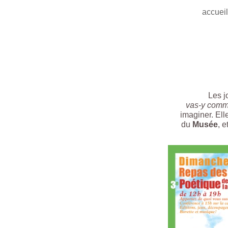
accuei
Les j
vas-y comm
imaginer. Ell
du
Musée
, e