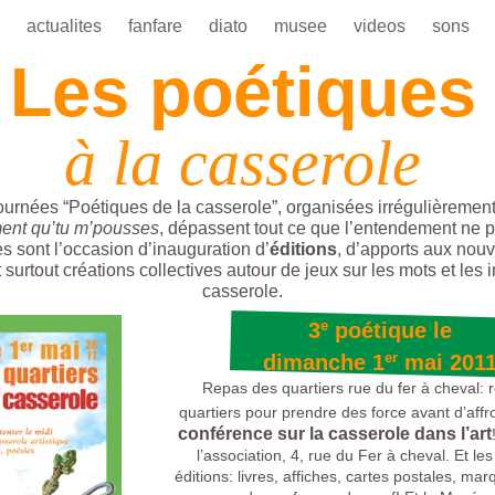
l
actualites
fanfare
diato
musee
videos
sons
Les poétiques
à la casserole
ournées “Poétiques de la casserole”, organisées irrégulièrement
ent qu’tu m’pousses
, dépassent tout ce que l’entendement ne p
es sont l’occasion d’inauguration d’
éditions
, d’apports aux nouv
t surtout créations collectives autour de jeux sur les mots et les
casserole.
e
3
poétique le
er
dimanche 1
mai 201
Repas des quartiers rue du fer à cheval: 
quartiers pour prendre des force avant d’aff
conférence sur la casserole dans l’art
l’association, 4, rue du Fer à cheval. Et le
éditions
: livres, affiches, cartes postales, m