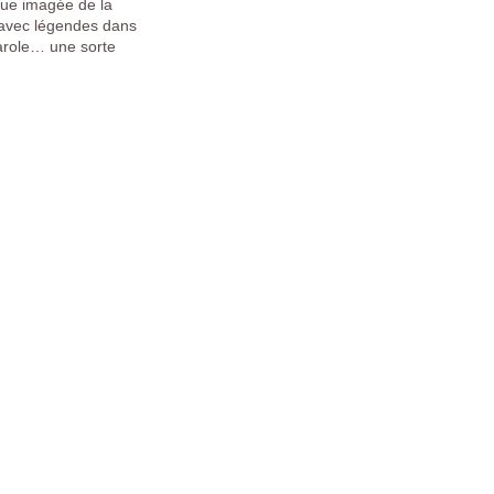
que imagée de la
avec légendes dans
arole… une sorte