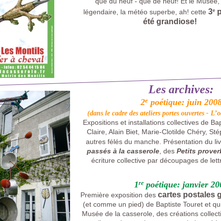
que du neuf - que de neuf! Et le Musée,
3
p
légendaire, la météo superbe, ah! cette
e
été grandiose!
Les archives:
e
2
poétique: juin 200
(dans le cadre des ateliers portes ouvertes - L’
Expositions et installations collectives de Bap
Claire, Alain Biet, Marie-Clotilde Chéry, St
autres félés du manche. Présentation du liv
passés à la casserole
, des
Petits prover
écriture collective par découpages de l
1
re
poétique: janvier 20
cartes postales 
Première exposition des
(et comme un pied) de Baptiste Touret et qu
Musée de la casserole, des créations collect