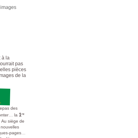
images
 à la
ourrait pas
elles pièces
 images de la
1
repas des
1
ronter… la
re
! Au siège de
s nouvelles
arques-pages…