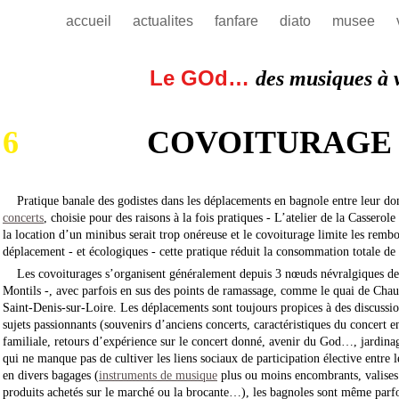
accueil
actualites
fanfare
diato
musee
Le GOd…
des musiques à 
6
COVOITURAGE
Pratique banale des godistes dans les déplacements en bagnole entre leur dom
concerts
, choisie pour des raisons à la fois pratiques - L’atelier de la Casser
la location d’un minibus serait trop onéreuse et le covoiturage limite les rembo
déplacement - et écologiques - cette pratique réduit la consommation totale d
Les covoiturages s’organisent généralement depuis 3 nœuds névralgiques de re
Montils -, avec parfois en sus des points de ramassage, comme le quai de Cha
Saint-Denis-sur-Loire. Les déplacements sont toujours propices à des discussion
sujets passionnants (souvenirs d’anciens concerts, caractéristiques du concert e
familiale, retours d’expérience sur le concert donné, avenir du God…, jardina
qui ne manque pas de cultiver les liens sociaux de participation élective entre 
en divers bagages (
instruments de musique
plus ou moins encombrants, valise
produits achetés sur le marché ou la brocante…), les bagnoles sont même parfoi