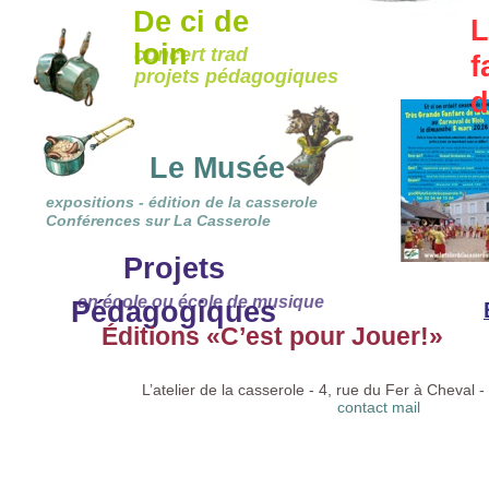
De ci de
L
loin
concert trad
f
projets pédagogiques
d
Le Musée
expositions - édition de la casserole
Conférences sur La Casserole
Projets
en école ou école de musique
Pédagogiques
Éditions «C’est pour Jouer!»
L’atelier de la casserole - 4, rue du Fer à Cheval 
contact mail