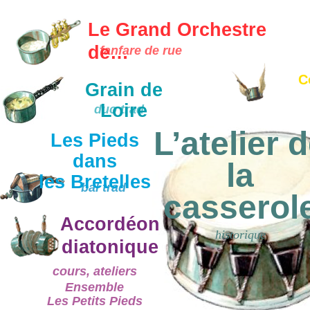
Le Grand Orchestre
de…
fanfare de rue
C
Grain de
Loire
duo trad
L’atelier 
Les Pieds
dans
la
les Bretelles
bal trad
casserol
Accordéon
historique
diatonique
cours, ateliers
Ensemble
Les Petits Pieds