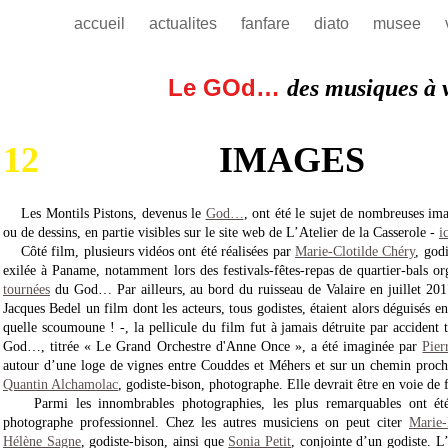
accueil
actualites
fanfare
diato
musee
Le GOd…
des musiques à 
12
IMAGES
Les Montils Pistons, devenus le
God…
, ont été le sujet de nombreuses im
ou de dessins, en partie visibles sur le site web de L’Atelier de la Casserole -
i
Côté film, plusieurs vidéos ont été réalisées par
Marie-Clotilde Chéry
, god
exilée à Paname, notamment lors des festivals-fêtes-repas de quartier-bals or
tournées
du God… Par ailleurs, au bord du ruisseau de Valaire en juillet 2017
Jacques Bedel un film dont les acteurs, tous godistes, étaient alors déguis
quelle scoumoune ! -, la pellicule du film fut à jamais détruite par acciden
God…, titrée « Le Grand Orchestre d'Anne Once », a été imaginée par
Pier
autour d’une loge de vignes entre Couddes et Méhers et sur un chemin proch
Quantin Alchamolac
, godiste-bison, photographe. Elle devrait être en voie de f
Parmi les innombrables photographies, les plus remarquables ont été
photographe professionnel. Chez les autres musiciens on peut citer
Marie
Hélène Sagne
, godiste-bison, ainsi que
Sonia Petit
, conjointe d’un godiste. 